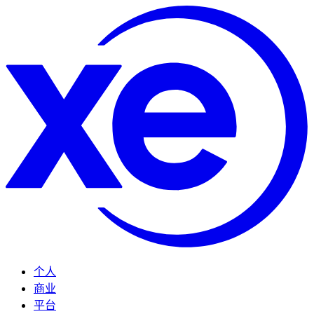
个人
商业
平台