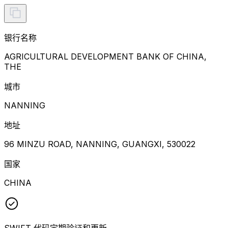
银行名称
AGRICULTURAL DEVELOPMENT BANK OF CHINA,
THE
城市
NANNING
地址
96 MINZU ROAD, NANNING, GUANGXI, 530022
国家
CHINA
SWIFT 代码定期验证和更新