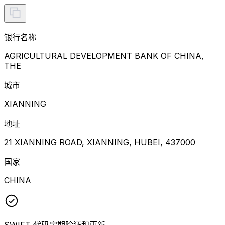
银行名称
AGRICULTURAL DEVELOPMENT BANK OF CHINA,
THE
城市
XIANNING
地址
21 XIANNING ROAD, XIANNING, HUBEI, 437000
国家
CHINA
SWIFT 代码定期验证和更新