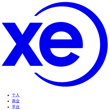
个人
商业
平台