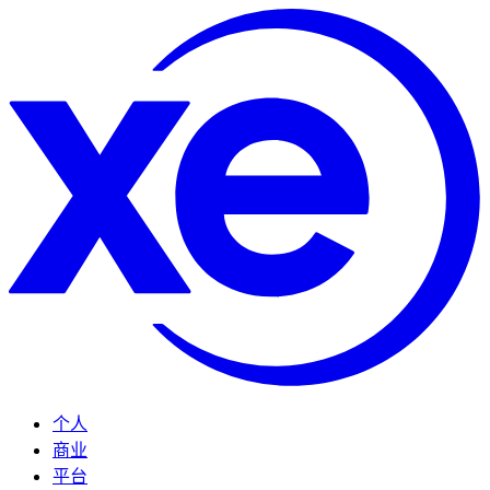
个人
商业
平台