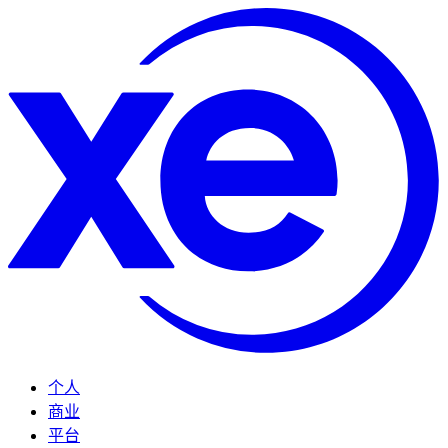
个人
商业
平台