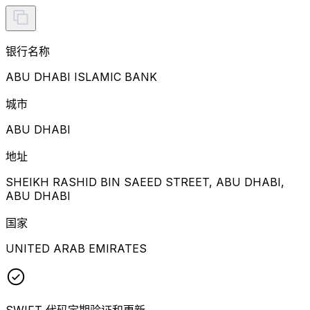
银行名称
ABU DHABI ISLAMIC BANK
城市
ABU DHABI
地址
SHEIKH RASHID BIN SAEED STREET, ABU DHABI,
ABU DHABI
国家
UNITED ARAB EMIRATES
SWIFT 代码定期验证和更新