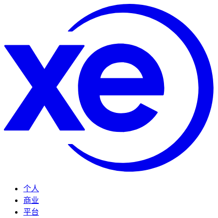
个人
商业
平台