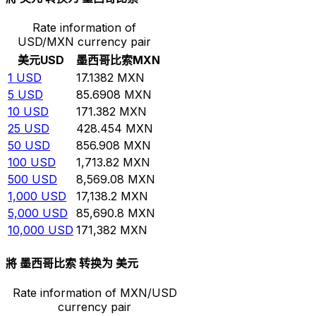
Rate information of
USD/MXN currency pair
美元
USD
墨西哥比索
MXN
1
USD
17.1382
MXN
5
USD
85.6908
MXN
10
USD
171.382
MXN
25
USD
428.454
MXN
50
USD
856.908
MXN
100
USD
1,713.82
MXN
500
USD
8,569.08
MXN
1,000
USD
17,138.2
MXN
5,000
USD
85,690.8
MXN
10,000
USD
171,382
MXN
將 墨西哥比索 转换为 美元
Rate information of MXN/USD
currency pair