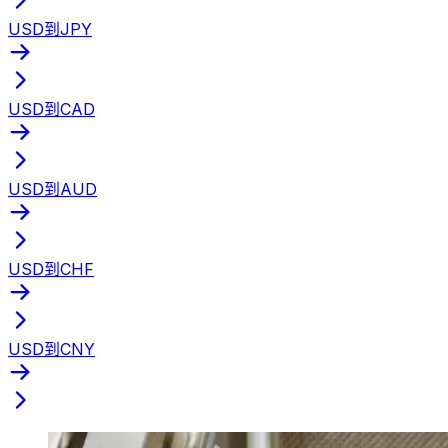
USD到JPY
USD到CAD
USD到AUD
USD到CHF
USD到CNY