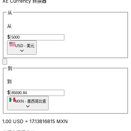
XE Currency 转换器
从
从
$
USD
-
美元
到
到
$
MXN
-
墨西哥比索
1.00
USD
=
17.13
816815
MXN