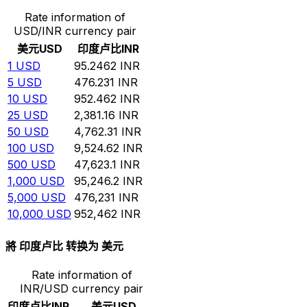
Rate information of
USD/INR currency pair
美元
USD
印度卢比
INR
1
USD
95.2462
INR
5
USD
476.231
INR
10
USD
952.462
INR
25
USD
2,381.16
INR
50
USD
4,762.31
INR
100
USD
9,524.62
INR
500
USD
47,623.1
INR
1,000
USD
95,246.2
INR
5,000
USD
476,231
INR
10,000
USD
952,462
INR
將 印度卢比 转换为 美元
Rate information of
INR/USD currency pair
印度卢比
INR
美元
USD