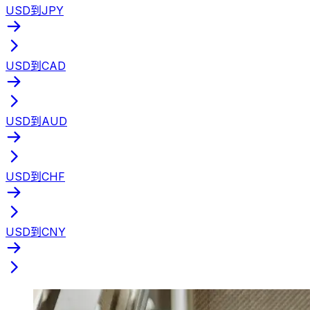
USD到JPY
USD到CAD
USD到AUD
USD到CHF
USD到CNY