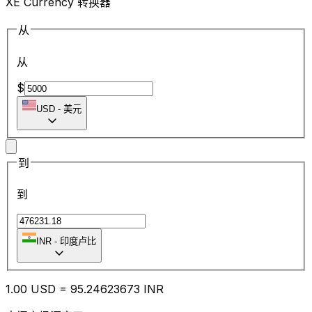
XE Currency 转换器
从
从
$
USD
-
美元
到
到
INR
-
印度卢比
1.00
USD
=
95.24
623673
INR