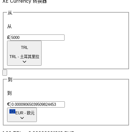
XE Currency 转换器
从
从
₤
TRL
TRL
-
土耳其里拉
到
到
€
EUR
-
欧元