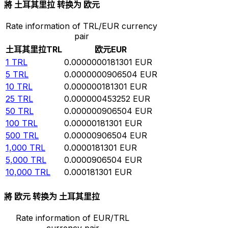
將 土耳其里拉 转换为 欧元
Rate information of TRL/EUR currency
pair
土耳其里拉
TRL
欧元
EUR
1
TRL
0.0000000181301
EUR
5
TRL
0.0000000906504
EUR
10
TRL
0.000000181301
EUR
25
TRL
0.000000453252
EUR
50
TRL
0.000000906504
EUR
100
TRL
0.00000181301
EUR
500
TRL
0.00000906504
EUR
1,000
TRL
0.0000181301
EUR
5,000
TRL
0.0000906504
EUR
10,000
TRL
0.000181301
EUR
將 欧元 转换为 土耳其里拉
Rate information of EUR/TRL
currency pair