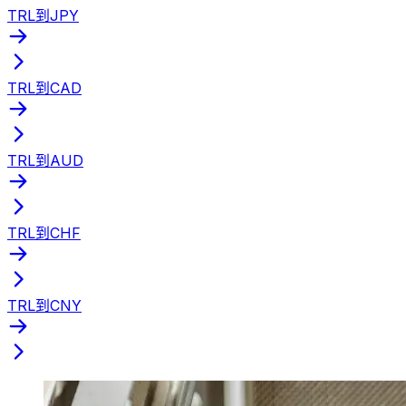
TRL到JPY
TRL到CAD
TRL到AUD
TRL到CHF
TRL到CNY