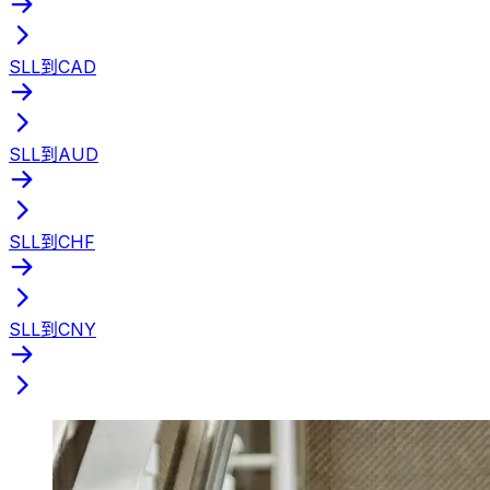
SLL到CAD
SLL到AUD
SLL到CHF
SLL到CNY