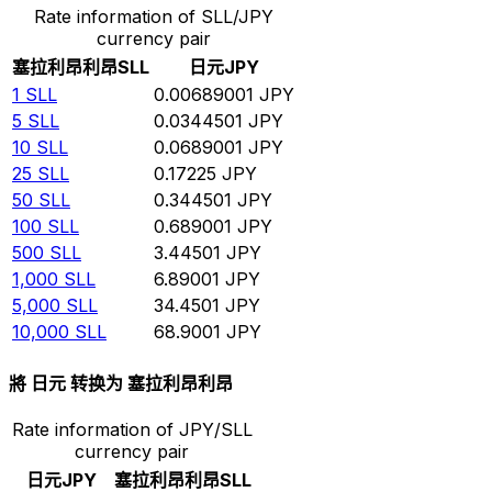
Rate information of SLL/JPY
currency pair
塞拉利昂利昂
SLL
日元
JPY
1
SLL
0.00689001
JPY
5
SLL
0.0344501
JPY
10
SLL
0.0689001
JPY
25
SLL
0.17225
JPY
50
SLL
0.344501
JPY
100
SLL
0.689001
JPY
500
SLL
3.44501
JPY
1,000
SLL
6.89001
JPY
5,000
SLL
34.4501
JPY
10,000
SLL
68.9001
JPY
將 日元 转换为 塞拉利昂利昂
Rate information of JPY/SLL
currency pair
日元
JPY
塞拉利昂利昂
SLL