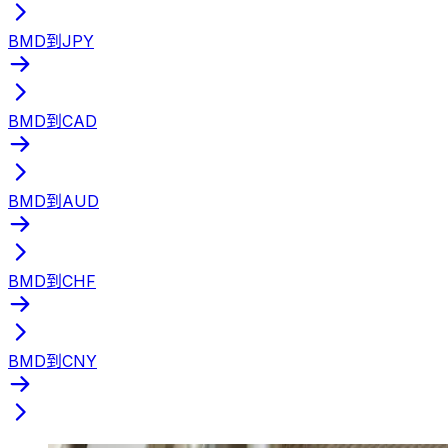
BMD到JPY
BMD到CAD
BMD到AUD
BMD到CHF
BMD到CNY