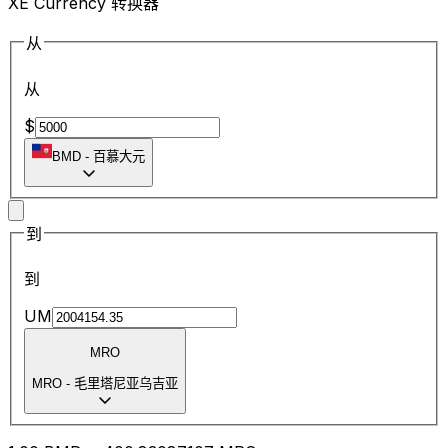
XE Currency 转换器
从
从
$
BMD
-
百慕大元
到
到
UM
MRO
MRO
-
毛里塔尼亚乌吉亚