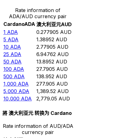
Rate information of
ADA/AUD currency pair
Cardano
ADA
澳大利亚元
AUD
1
ADA
0.277905
AUD
5
ADA
1.38952
AUD
10
ADA
2.77905
AUD
25
ADA
6.94762
AUD
50
ADA
13.8952
AUD
100
ADA
27.7905
AUD
500
ADA
138.952
AUD
1,000
ADA
277.905
AUD
5,000
ADA
1,389.52
AUD
10,000
ADA
2,779.05
AUD
將 澳大利亚元 转换为 Cardano
Rate information of AUD/ADA
currency pair