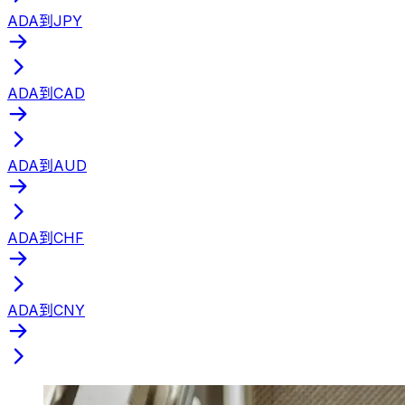
ADA到JPY
ADA到CAD
ADA到AUD
ADA到CHF
ADA到CNY