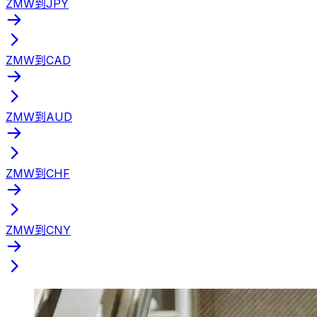
ZMW到JPY
ZMW到CAD
ZMW到AUD
ZMW到CHF
ZMW到CNY