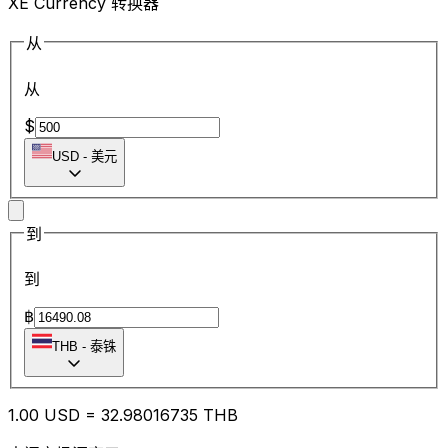
XE Currency 转换器
从
从
$
USD
-
美元
到
到
฿
THB
-
泰铢
1.00
USD
=
32.98
016735
THB