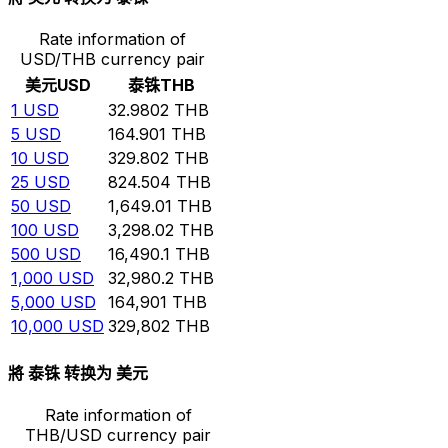
Rate information of
USD/THB currency pair
美元
USD
泰铢
THB
1
USD
32.9802
THB
5
USD
164.901
THB
10
USD
329.802
THB
25
USD
824.504
THB
50
USD
1,649.01
THB
100
USD
3,298.02
THB
500
USD
16,490.1
THB
1,000
USD
32,980.2
THB
5,000
USD
164,901
THB
10,000
USD
329,802
THB
將 泰铢 转换为 美元
Rate information of
THB/USD currency pair