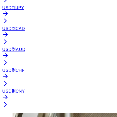
USD到JPY
USD到CAD
USD到AUD
USD到CHF
USD到CNY