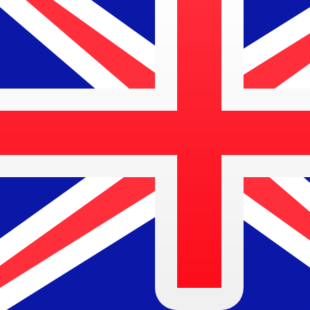
到
到
$
AUD
-
澳大利亚元
1.00
TWD
=
0.04
408243
AUD
中间市场汇率于 UTC 22:10
立即咨询货币专家。
我们可以提供比竞争对手更优惠的汇率。
预约通话
我仅的仅仅器会使用中期市仅仅率。仅仅供参考。您仅款仅
您知道可以通过 Xe 向国外汇款吗？