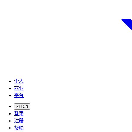
个人
商业
平台
ZH-CN
登录
注册
帮助