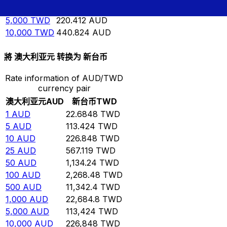
1,000
TWD
44.0824
AUD
5,000
TWD
220.412
AUD
10,000
TWD
440.824
AUD
將 澳大利亚元 转换为 新台币
Rate information of AUD/TWD
currency pair
澳大利亚元
AUD
新台币
TWD
1
AUD
22.6848
TWD
5
AUD
113.424
TWD
10
AUD
226.848
TWD
25
AUD
567.119
TWD
50
AUD
1,134.24
TWD
100
AUD
2,268.48
TWD
500
AUD
11,342.4
TWD
1,000
AUD
22,684.8
TWD
5,000
AUD
113,424
TWD
10,000
AUD
226,848
TWD