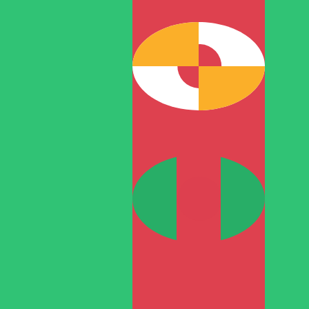
到
到
T
TMT
-
土库曼斯坦马纳特
1.00
RON
=
0.76
878604
TMT
中间市场汇率于 UTC 10:19
立即咨询货币专家。
我们可以提供比竞争对手更优惠的汇率。
预约通话
我仅的仅仅器会使用中期市仅仅率。仅仅供参考。您仅款仅
您知道可以通过 Xe 向国外汇款吗？