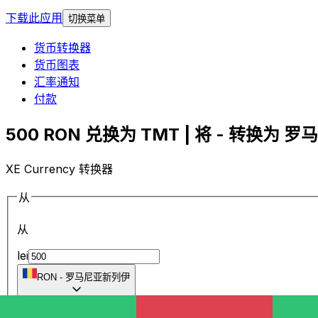
下载此应用
切换菜单
货币转换器
货币图表
汇率通知
付款
500 RON 兑换为 TMT | 将 - 转换为 罗
XE Currency 转换器
从
从
lei
RON
-
罗马尼亚新列伊