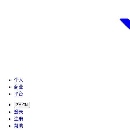
个人
商业
平台
ZH-CN
登录
注册
帮助