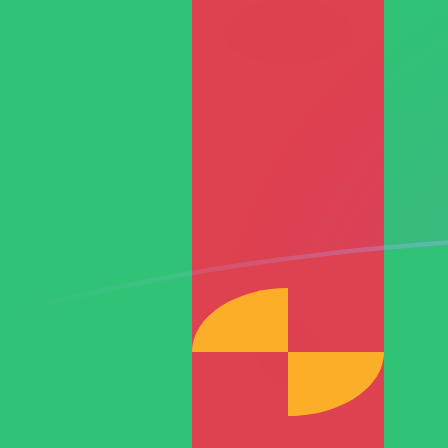
立即注册
RON TMT 今日汇率
將 罗马尼亚新列伊 转换为 土库曼斯坦马纳特
Rate information of RON/TMT currency
pair
罗马尼亚新列伊
RON
土库曼斯坦马纳特
TMT
1
RON
0.768786
TMT
5
RON
3.84393
TMT
10
RON
7.68786
TMT
25
RON
19.2197
TMT
50
RON
38.4393
TMT
100
RON
76.8786
TMT
500
RON
384.393
TMT