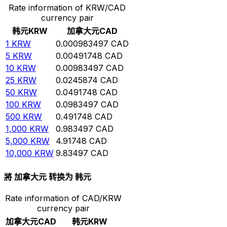
Rate information of KRW/CAD
currency pair
韩元
KRW
加拿大元
CAD
1
KRW
0.000983497
CAD
5
KRW
0.00491748
CAD
10
KRW
0.00983497
CAD
25
KRW
0.0245874
CAD
50
KRW
0.0491748
CAD
100
KRW
0.0983497
CAD
500
KRW
0.491748
CAD
1,000
KRW
0.983497
CAD
5,000
KRW
4.91748
CAD
10,000
KRW
9.83497
CAD
將 加拿大元 转换为 韩元
Rate information of CAD/KRW
currency pair
加拿大元
CAD
韩元
KRW