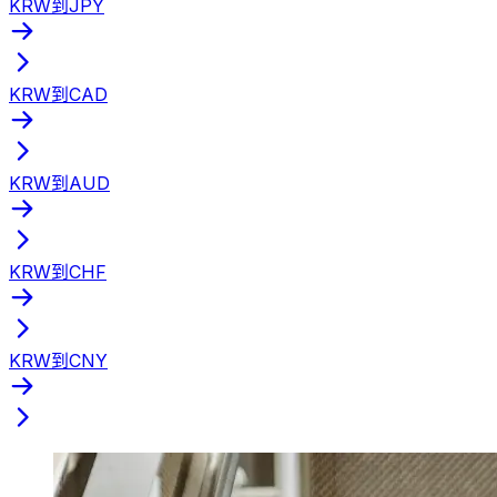
KRW到JPY
KRW到CAD
KRW到AUD
KRW到CHF
KRW到CNY