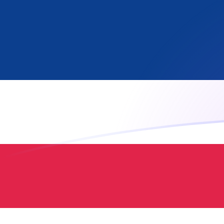
立即注册
JPY LRD 今日汇率
將 日元 转换为 利比里亚元
Rate information of
JPY/LRD currency pair
日元
JPY
利比里亚元
LRD
1
JPY
1.1428
LRD
5
JPY
5.71398
LRD
10
JPY
11.428
LRD
25
JPY
28.5699
LRD
50
JPY
57.1398
LRD
100
JPY
114.28
LRD
500
JPY
571.398
LRD