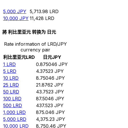
1,000
JPY
1,142.8
LRD
5,000
JPY
5,713.98
LRD
10,000
JPY
11,428
LRD
將 利比里亚元 转换为 日元
Rate information of LRD/JPY
currency pair
利比里亚元
LRD
日元
JPY
1
LRD
0.875046
JPY
5
LRD
4.37523
JPY
10
LRD
8.75046
JPY
25
LRD
21.8762
JPY
50
LRD
43.7523
JPY
100
LRD
87.5046
JPY
500
LRD
437.523
JPY
1,000
LRD
875.046
JPY
5,000
LRD
4,375.23
JPY
10,000
LRD
8,750.46
JPY