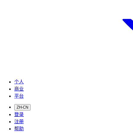
个人
商业
平台
ZH-CN
登录
注册
帮助