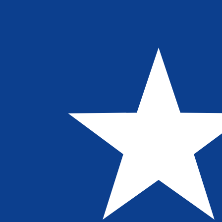
到
到
$
LRD
-
利比里亚元
1.00
JPY
=
1.14
279644
LRD
中间市场汇率于 UTC 14:16
立即咨询货币专家。
我们可以提供比竞争对手更优惠的汇率。
预约通话
我仅的仅仅器会使用中期市仅仅率。仅仅供参考。您仅款仅
您知道可以通过 Xe 向国外汇款吗？