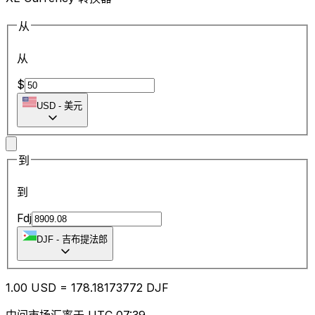
从
从
$
USD
-
美元
到
到
Fdj
DJF
-
吉布提法郎
1.00
USD
=
178.18
173772
DJF