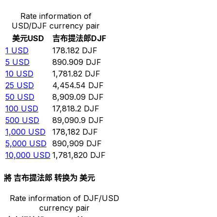
Rate information of
USD/DJF currency pair
美元
USD
吉布提法郎
DJF
1
USD
178.182
DJF
5
USD
890.909
DJF
10
USD
1,781.82
DJF
25
USD
4,454.54
DJF
50
USD
8,909.09
DJF
100
USD
17,818.2
DJF
500
USD
89,090.9
DJF
1,000
USD
178,182
DJF
5,000
USD
890,909
DJF
10,000
USD
1,781,820
DJF
將 吉布提法郎 转换为 美元
Rate information of DJF/USD
currency pair