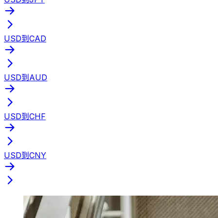
USD到CAD
USD到AUD
USD到CHF
USD到CNY