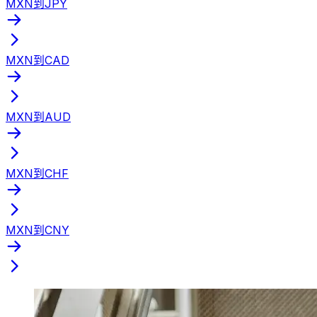
MXN到JPY
MXN到CAD
MXN到AUD
MXN到CHF
MXN到CNY