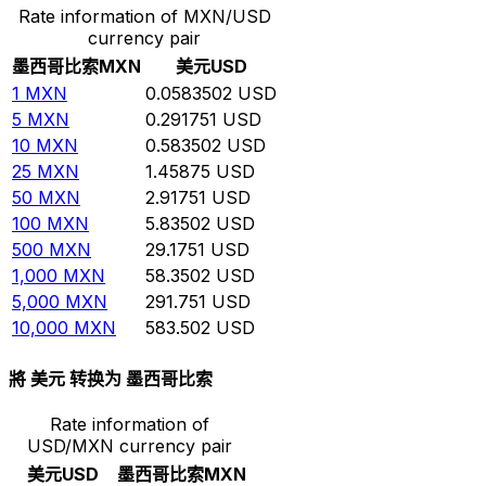
Rate information of MXN/USD
currency pair
墨西哥比索
MXN
美元
USD
1
MXN
0.0583502
USD
5
MXN
0.291751
USD
10
MXN
0.583502
USD
25
MXN
1.45875
USD
50
MXN
2.91751
USD
100
MXN
5.83502
USD
500
MXN
29.1751
USD
1,000
MXN
58.3502
USD
5,000
MXN
291.751
USD
10,000
MXN
583.502
USD
將 美元 转换为 墨西哥比索
Rate information of
USD/MXN currency pair
美元
USD
墨西哥比索
MXN