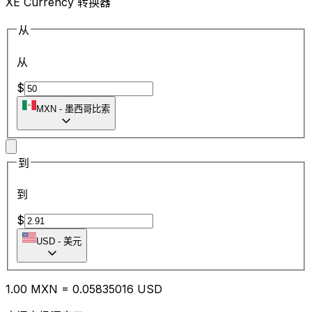
XE Currency 转换器
从
从
$
MXN
-
墨西哥比索
到
到
$
USD
-
美元
1.00
MXN
=
0.05
835016
USD