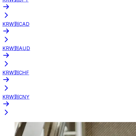
KRW到CAD
KRW到AUD
KRW到CHF
KRW到CNY