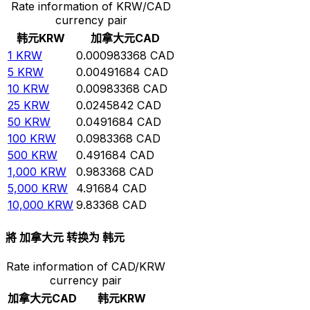
Rate information of KRW/CAD
currency pair
韩元
KRW
加拿大元
CAD
1
KRW
0.000983368
CAD
5
KRW
0.00491684
CAD
10
KRW
0.00983368
CAD
25
KRW
0.0245842
CAD
50
KRW
0.0491684
CAD
100
KRW
0.0983368
CAD
500
KRW
0.491684
CAD
1,000
KRW
0.983368
CAD
5,000
KRW
4.91684
CAD
10,000
KRW
9.83368
CAD
將 加拿大元 转换为 韩元
Rate information of CAD/KRW
currency pair
加拿大元
CAD
韩元
KRW