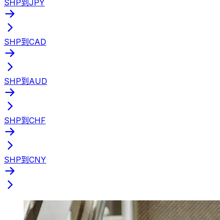
SHP到JPY
SHP到CAD
SHP到AUD
SHP到CHF
SHP到CNY