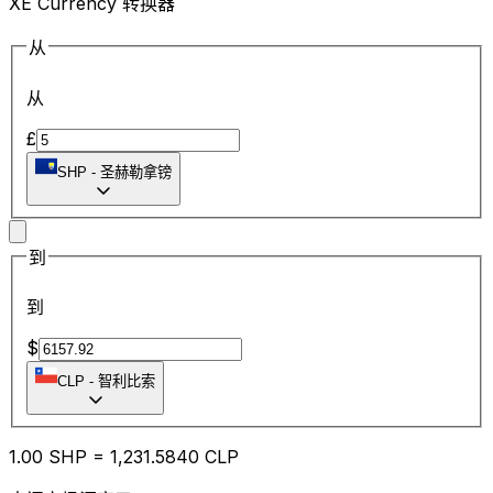
XE Currency 转换器
从
从
£
SHP
-
圣赫勒拿镑
到
到
$
CLP
-
智利比索
1.00
SHP
=
1,231.58
40
CLP