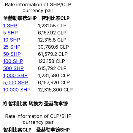
Rate information of SHP/CLP
currency pair
圣赫勒拿镑
SHP
智利比索
CLP
1
SHP
1,231.58
CLP
5
SHP
6,157.92
CLP
10
SHP
12,315.8
CLP
25
SHP
30,789.6
CLP
50
SHP
61,579.2
CLP
100
SHP
123,158
CLP
500
SHP
615,792
CLP
1,000
SHP
1,231,580
CLP
5,000
SHP
6,157,920
CLP
10,000
SHP
12,315,800
CLP
將 智利比索 转换为 圣赫勒拿镑
Rate information of CLP/SHP
currency pair
智利比索
CLP
圣赫勒拿镑
SHP