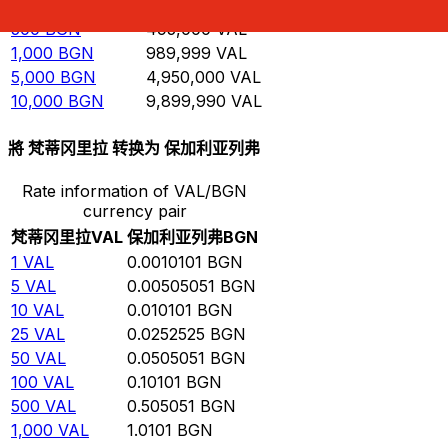
100
BGN
98,999.9
VAL
500
BGN
495,000
VAL
1,000
BGN
989,999
VAL
5,000
BGN
4,950,000
VAL
10,000
BGN
9,899,990
VAL
將 梵蒂冈里拉 转换为 保加利亚列弗
Rate information of VAL/BGN
currency pair
梵蒂冈里拉
VAL
保加利亚列弗
BGN
1
VAL
0.0010101
BGN
5
VAL
0.00505051
BGN
10
VAL
0.010101
BGN
25
VAL
0.0252525
BGN
50
VAL
0.0505051
BGN
100
VAL
0.10101
BGN
500
VAL
0.505051
BGN
1,000
VAL
1.0101
BGN