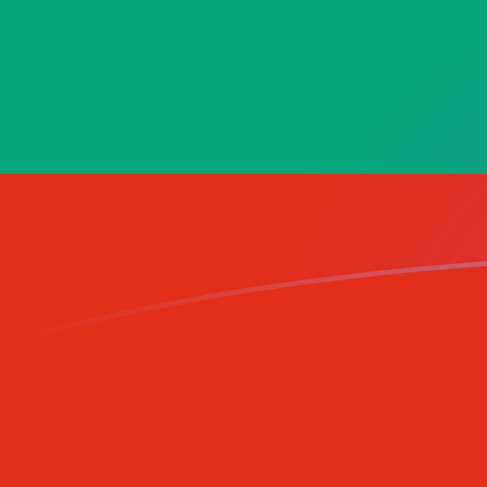
您知道可以通过 Xe 向国外汇款吗？
立即注册
BGN VAL 今日汇率
將 保加利亚列弗 转换为 梵蒂冈里拉
Rate information of BGN/VAL
currency pair
保加利亚列弗
BGN
梵蒂冈里拉
VAL
1
BGN
989.999
VAL
5
BGN
4,950
VAL
10
BGN
9,899.99
VAL
25
BGN
24,750
VAL
50
BGN
49,500
VAL