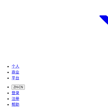
个人
商业
平台
ZH-CN
登录
注册
帮助