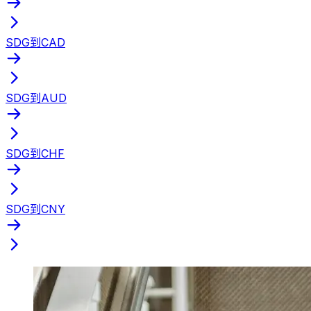
SDG到CAD
SDG到AUD
SDG到CHF
SDG到CNY