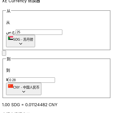
XE Currency 转换器
从
从
ج.س.
SDG
-
苏丹镑
到
到
¥
CNY
-
中国人民币
1.00
SDG
=
0.01
124482
CNY