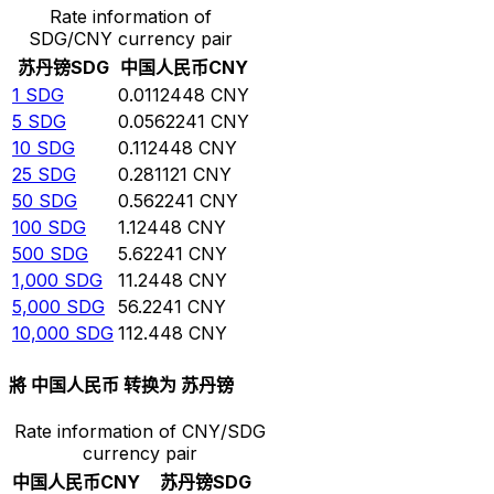
Rate information of
SDG/CNY currency pair
苏丹镑
SDG
中国人民币
CNY
1
SDG
0.0112448
CNY
5
SDG
0.0562241
CNY
10
SDG
0.112448
CNY
25
SDG
0.281121
CNY
50
SDG
0.562241
CNY
100
SDG
1.12448
CNY
500
SDG
5.62241
CNY
1,000
SDG
11.2448
CNY
5,000
SDG
56.2241
CNY
10,000
SDG
112.448
CNY
將 中国人民币 转换为 苏丹镑
Rate information of CNY/SDG
currency pair
中国人民币
CNY
苏丹镑
SDG