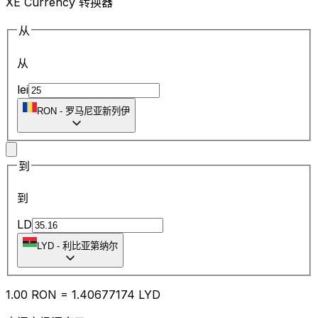
XE Currency 转换器
从
从
lei
RON
-
罗马尼亚新列伊
到
到
LD
LYD
-
利比亚第纳尔
1.00
RON
=
1.40
677174
LYD