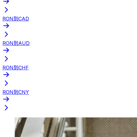
RON到CAD
RON到AUD
RON到CHF
RON到CNY