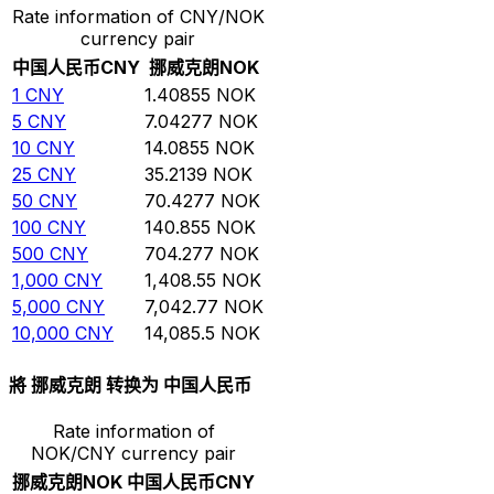
Rate information of CNY/NOK
currency pair
中国人民币
CNY
挪威克朗
NOK
1
CNY
1.40855
NOK
5
CNY
7.04277
NOK
10
CNY
14.0855
NOK
25
CNY
35.2139
NOK
50
CNY
70.4277
NOK
100
CNY
140.855
NOK
500
CNY
704.277
NOK
1,000
CNY
1,408.55
NOK
5,000
CNY
7,042.77
NOK
10,000
CNY
14,085.5
NOK
將 挪威克朗 转换为 中国人民币
Rate information of
NOK/CNY currency pair
挪威克朗
NOK
中国人民币
CNY