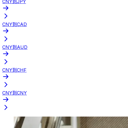
CNY到JPY
CNY到CAD
CNY到AUD
CNY到CHF
CNY到CNY