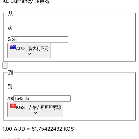
XE Currency 转换器
从
从
$
AUD
-
澳大利亚元
到
到
лв
KGS
-
吉尔吉斯斯坦索姆
1.00
AUD
=
61.75
422432
KGS