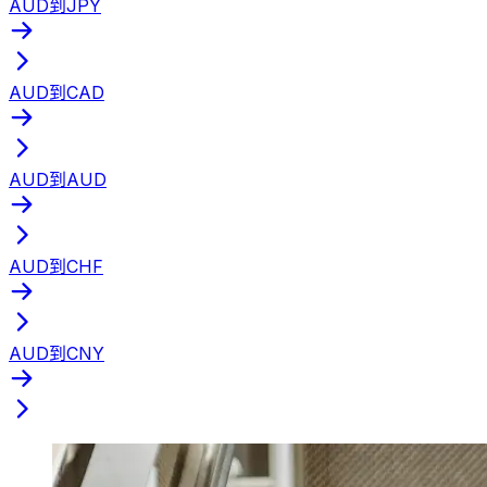
AUD到JPY
AUD到CAD
AUD到AUD
AUD到CHF
AUD到CNY