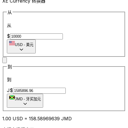
XE Currency 转换器
从
从
$
USD
-
美元
到
到
J$
JMD
-
牙买加元
1.00
USD
=
158.58
969639
JMD