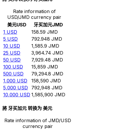
Rate information of
USD/JMD currency pair
美元
USD
牙买加元
JMD
1
USD
158.59
JMD
5
USD
792.948
JMD
10
USD
1,585.9
JMD
25
USD
3,964.74
JMD
50
USD
7,929.48
JMD
100
USD
15,859
JMD
500
USD
79,294.8
JMD
1,000
USD
158,590
JMD
5,000
USD
792,948
JMD
10,000
USD
1,585,900
JMD
將 牙买加元 转换为 美元
Rate information of JMD/USD
currency pair