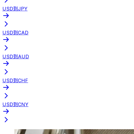
USD到JPY
USD到CAD
USD到AUD
USD到CHF
USD到CNY