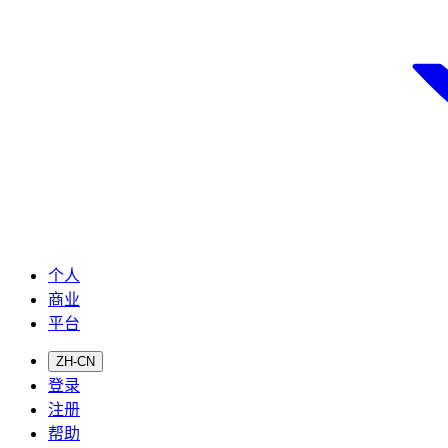
个人
商业
平台
ZH-CN
登录
注册
帮助