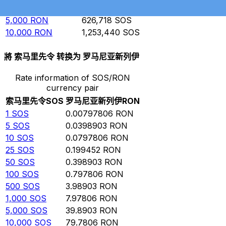
1,000
RON
125,344
SOS
5,000
RON
626,718
SOS
10,000
RON
1,253,440
SOS
將 索马里先令 转换为 罗马尼亚新列伊
Rate information of SOS/RON
currency pair
索马里先令
SOS
罗马尼亚新列伊
RON
1
SOS
0.00797806
RON
5
SOS
0.0398903
RON
10
SOS
0.0797806
RON
25
SOS
0.199452
RON
50
SOS
0.398903
RON
100
SOS
0.797806
RON
500
SOS
3.98903
RON
1,000
SOS
7.97806
RON
5,000
SOS
39.8903
RON
10,000
SOS
79.7806
RON