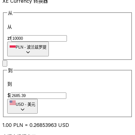
XE Currency 转换器
从
从
zł
PLN
-
波兰兹罗提
到
到
$
USD
-
美元
1.00
PLN
=
0.26
853963
USD