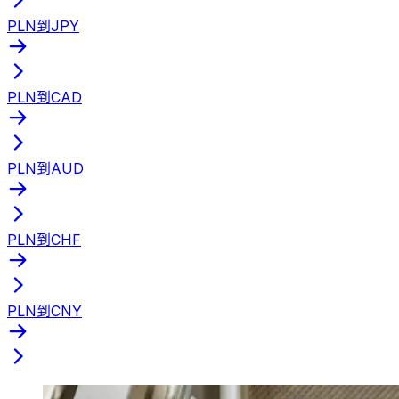
PLN到JPY
PLN到CAD
PLN到AUD
PLN到CHF
PLN到CNY