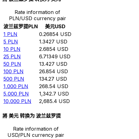
Rate information of
PLN/USD currency pair
波兰兹罗提
PLN
美元
USD
1
PLN
0.26854
USD
5
PLN
1.3427
USD
10
PLN
2.6854
USD
25
PLN
6.71349
USD
50
PLN
13.427
USD
100
PLN
26.854
USD
500
PLN
134.27
USD
1,000
PLN
268.54
USD
5,000
PLN
1,342.7
USD
10,000
PLN
2,685.4
USD
將 美元 转换为 波兰兹罗提
Rate information of
USD/PLN currency pair