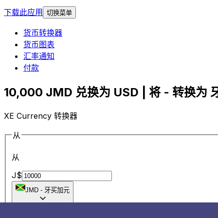
下载此应用
切换菜单
货币转换器
货币图表
汇率通知
付款
10,000 JMD 兑换为 USD | 将 - 转换为 
XE Currency 转换器
从
从
J$
JMD
-
牙买加元