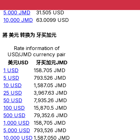
1,000
JMD
6.30099
USD
5,000
JMD
31.505
USD
10,000
JMD
63.0099
USD
將 美元 转换为 牙买加元
Rate information of
USD/JMD currency pair
美元
USD
牙买加元
JMD
1
USD
158.705
JMD
5
USD
793.526
JMD
10
USD
1,587.05
JMD
25
USD
3,967.63
JMD
50
USD
7,935.26
JMD
100
USD
15,870.5
JMD
500
USD
79,352.6
JMD
1,000
USD
158,705
JMD
5,000
USD
793,526
JMD
10,000
USD
1,587,050
JMD