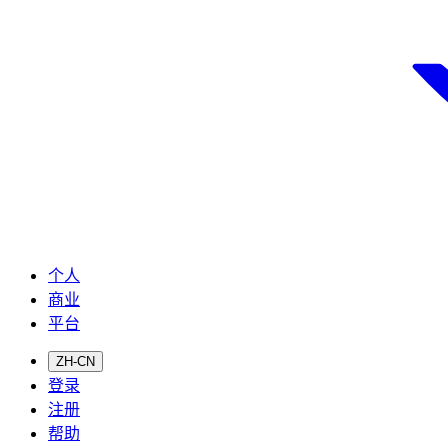
个人
商业
平台
ZH-CN
登录
注册
帮助