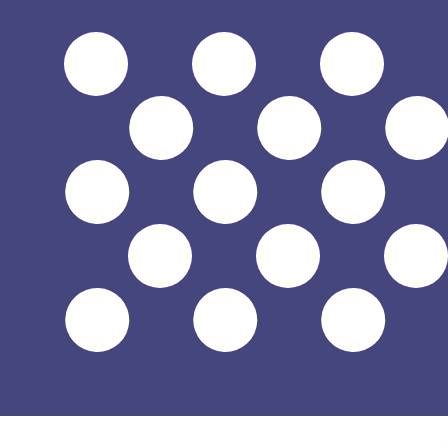
到
到
$
USD
-
美元
1.00
JMD
=
0.00
630099
USD
中间市场汇率于 UTC 03:52
立即咨询货币专家。
我们可以提供比竞争对手更优惠的汇率。
预约通话
我仅的仅仅器会使用中期市仅仅率。仅仅供参考。您仅款仅
您知道可以通过 Xe 向国外汇款吗？