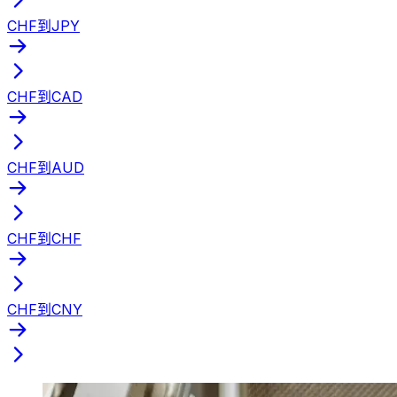
CHF到JPY
CHF到CAD
CHF到AUD
CHF到CHF
CHF到CNY