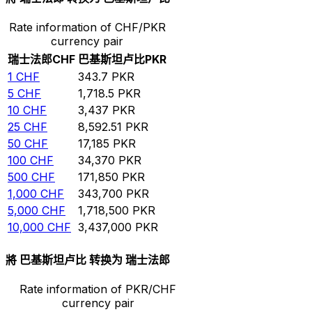
Rate information of CHF/PKR
currency pair
瑞士法郎
CHF
巴基斯坦卢比
PKR
1
CHF
343.7
PKR
5
CHF
1,718.5
PKR
10
CHF
3,437
PKR
25
CHF
8,592.51
PKR
50
CHF
17,185
PKR
100
CHF
34,370
PKR
500
CHF
171,850
PKR
1,000
CHF
343,700
PKR
5,000
CHF
1,718,500
PKR
10,000
CHF
3,437,000
PKR
將 巴基斯坦卢比 转换为 瑞士法郎
Rate information of PKR/CHF
currency pair