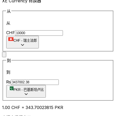
XE Currency 转换器
从
从
CHF
CHF
-
瑞士法郎
到
到
₨
PKR
-
巴基斯坦卢比
1.00
CHF
=
343.70
023815
PKR