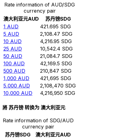
Rate information of AUD/SDG
currency pair
澳大利亚元
AUD
苏丹镑
SDG
1
AUD
421.695
SDG
5
AUD
2,108.47
SDG
10
AUD
4,216.95
SDG
25
AUD
10,542.4
SDG
50
AUD
21,084.7
SDG
100
AUD
42,169.5
SDG
500
AUD
210,847
SDG
1,000
AUD
421,695
SDG
5,000
AUD
2,108,470
SDG
10,000
AUD
4,216,950
SDG
將 苏丹镑 转换为 澳大利亚元
Rate information of SDG/AUD
currency pair
苏丹镑
SDG
澳大利亚元
AUD