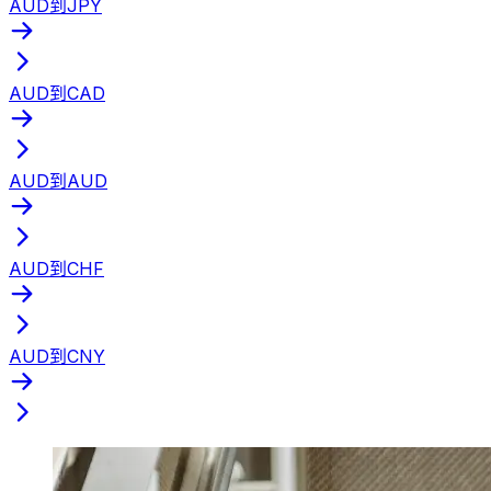
AUD到JPY
AUD到CAD
AUD到AUD
AUD到CHF
AUD到CNY