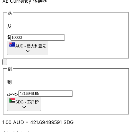
XE Currency 转换器
从
从
$
AUD
-
澳大利亚元
到
到
ج.س.
SDG
-
苏丹镑
1.00
AUD
=
421.69
489591
SDG