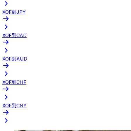
XOF到JPY
XOF到CAD
XOF到AUD
XOF到CHF
XOF到CNY