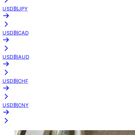
USD到JPY
USD到CAD
USD到AUD
USD到CHF
USD到CNY