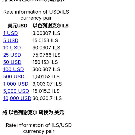
Rate information of USD/ILS
currency pair
美元
USD
以色列谢克尔
ILS
1
USD
3.00307
ILS
5
USD
15.0153
ILS
10
USD
30.0307
ILS
25
USD
75.0766
ILS
50
USD
150.153
ILS
100
USD
300.307
ILS
500
USD
1,501.53
ILS
1,000
USD
3,003.07
ILS
5,000
USD
15,015.3
ILS
10,000
USD
30,030.7
ILS
將 以色列谢克尔 转换为 美元
Rate information of ILS/USD
currency pair