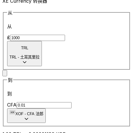
XE Currency 转换器
从
从
₤
TRL
TRL
-
土耳其里拉
到
到
CFA
XOF
-
CFA 法郎