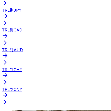
TRL到JPY
TRL到CAD
TRL到AUD
TRL到CHF
TRL到CNY