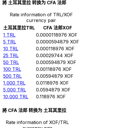
將 土耳其里拉 转换为 CFA 法郎
Rate information of TRL/XOF
currency pair
土耳其里拉
TRL
CFA 法郎
XOF
1
TRL
0.0000118976
XOF
5
TRL
0.0000594879
XOF
10
TRL
0.000118976
XOF
25
TRL
0.00029744
XOF
50
TRL
0.000594879
XOF
100
TRL
0.00118976
XOF
500
TRL
0.00594879
XOF
1,000
TRL
0.0118976
XOF
5,000
TRL
0.0594879
XOF
10,000
TRL
0.118976
XOF
將 CFA 法郎 转换为 土耳其里拉
Rate information of XOF/TRL
currency pair