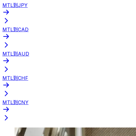
MTL到JPY
MTL到CAD
MTL到AUD
MTL到CHF
MTL到CNY