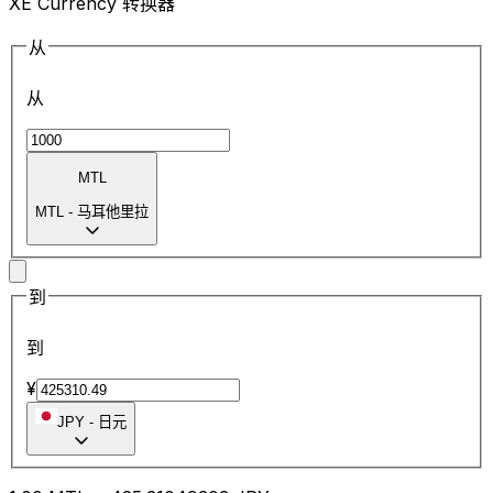
XE Currency 转换器
从
从
MTL
MTL
-
马耳他里拉
到
到
¥
JPY
-
日元