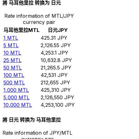
將 马耳他里拉 转换为 日元
Rate information of MTL/JPY
currency pair
马耳他里拉
MTL
日元
JPY
1
MTL
425.31
JPY
5
MTL
2,126.55
JPY
10
MTL
4,253.1
JPY
25
MTL
10,632.8
JPY
50
MTL
21,265.5
JPY
100
MTL
42,531
JPY
500
MTL
212,655
JPY
1,000
MTL
425,310
JPY
5,000
MTL
2,126,550
JPY
10,000
MTL
4,253,100
JPY
將 日元 转换为 马耳他里拉
Rate information of JPY/MTL
currency pair