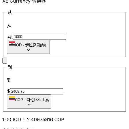
XE Currency 转换器
从
从
ع.د
IQD
-
伊拉克第纳尔
到
到
$
COP
-
哥伦比亚比索
1.00
IQD
=
2.40
975916
COP