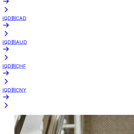
IQD到CAD
IQD到AUD
IQD到CHF
IQD到CNY