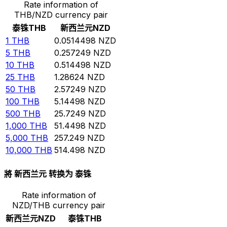
Rate information of
THB/NZD currency pair
泰铢
THB
新西兰元
NZD
1
THB
0.0514498
NZD
5
THB
0.257249
NZD
10
THB
0.514498
NZD
25
THB
1.28624
NZD
50
THB
2.57249
NZD
100
THB
5.14498
NZD
500
THB
25.7249
NZD
1,000
THB
51.4498
NZD
5,000
THB
257.249
NZD
10,000
THB
514.498
NZD
將 新西兰元 转换为 泰铢
Rate information of
NZD/THB currency pair
新西兰元
NZD
泰铢
THB