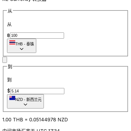
从
从
฿
THB
-
泰铢
到
到
$
NZD
-
新西兰元
1.00
THB
=
0.05
144978
NZD