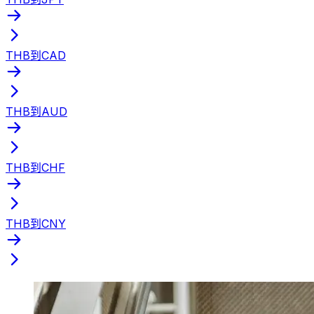
THB到CAD
THB到AUD
THB到CHF
THB到CNY