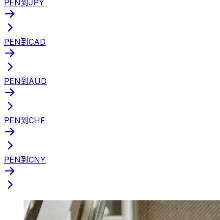
PEN到JPY
PEN到CAD
PEN到AUD
PEN到CHF
PEN到CNY