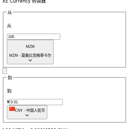
XE Currency 转换器
从
从
MZM
MZM
-
莫桑比克梅蒂卡尔
到
到
¥
CNY
-
中国人民币