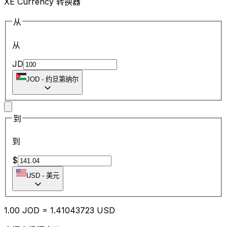
XE Currency 转换器
从
从
JD
JOD
-
约旦第纳尔
到
到
$
USD
-
美元
1.00
JOD
=
1.41
043723
USD