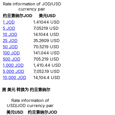
Rate information of JOD/USD
currency pair
约旦第纳尔
JOD
美元
USD
1
JOD
1.41044
USD
5
JOD
7.05219
USD
10
JOD
14.1044
USD
25
JOD
35.2609
USD
50
JOD
70.5219
USD
100
JOD
141.044
USD
500
JOD
705.219
USD
1,000
JOD
1,410.44
USD
5,000
JOD
7,052.19
USD
10,000
JOD
14,104.4
USD
將 美元 转换为 约旦第纳尔
Rate information of
USD/JOD currency pair
美元
USD
约旦第纳尔
JOD