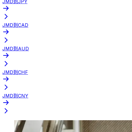
JMD到JPY
JMD到CAD
JMD到AUD
JMD到CHF
JMD到CNY