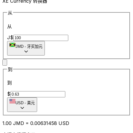
XE Currency 转换器
从
从
J$
JMD
-
牙买加元
到
到
$
USD
-
美元
1.00
JMD
=
0.00
631458
USD