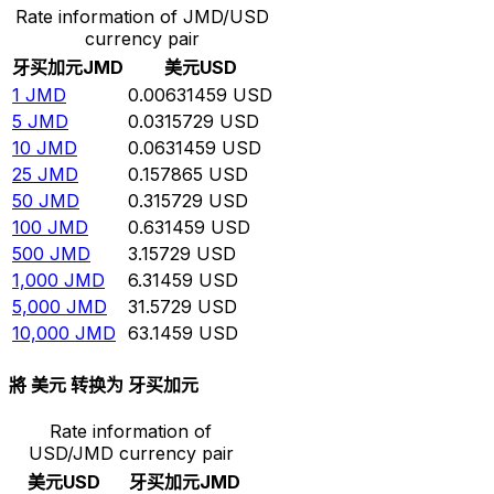
Rate information of JMD/USD
currency pair
牙买加元
JMD
美元
USD
1
JMD
0.00631459
USD
5
JMD
0.0315729
USD
10
JMD
0.0631459
USD
25
JMD
0.157865
USD
50
JMD
0.315729
USD
100
JMD
0.631459
USD
500
JMD
3.15729
USD
1,000
JMD
6.31459
USD
5,000
JMD
31.5729
USD
10,000
JMD
63.1459
USD
將 美元 转换为 牙买加元
Rate information of
USD/JMD currency pair
美元
USD
牙买加元
JMD