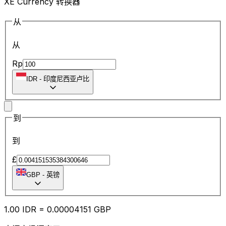
XE Currency 转换器
从
从
Rp
IDR
-
印度尼西亚卢比
到
到
£
GBP
-
英镑
1.00
IDR
=
0.00
004151
GBP