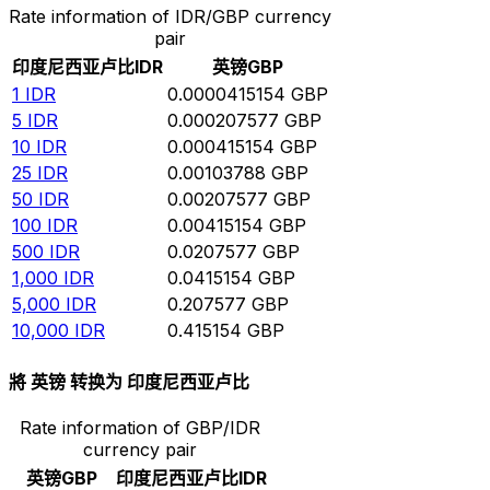
Rate information of IDR/GBP currency
pair
印度尼西亚卢比
IDR
英镑
GBP
1
IDR
0.0000415154
GBP
5
IDR
0.000207577
GBP
10
IDR
0.000415154
GBP
25
IDR
0.00103788
GBP
50
IDR
0.00207577
GBP
100
IDR
0.00415154
GBP
500
IDR
0.0207577
GBP
1,000
IDR
0.0415154
GBP
5,000
IDR
0.207577
GBP
10,000
IDR
0.415154
GBP
將 英镑 转换为 印度尼西亚卢比
Rate information of GBP/IDR
currency pair
英镑
GBP
印度尼西亚卢比
IDR