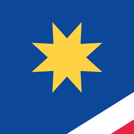
到
到
$
NAD
-
纳米比亚元
1.00
BAM
=
9.54
175881
NAD
中间市场汇率于 UTC 13:46
立即咨询货币专家。
我们可以提供比竞争对手更优惠的汇率。
预约通话
我仅的仅仅器会使用中期市仅仅率。仅仅供参考。您仅款仅
您知道可以通过 Xe 向国外汇款吗？