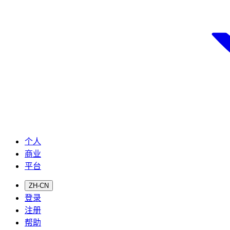
个人
商业
平台
ZH-CN
登录
注册
帮助