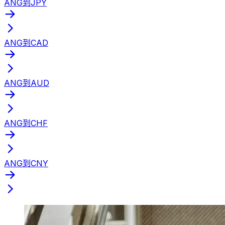
ANG到JPY
ANG到CAD
ANG到AUD
ANG到CHF
ANG到CNY