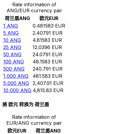
Rate information of
ANG/EUR currency pair
荷兰盾
ANG
欧元
EUR
1
ANG
0.481583
EUR
5
ANG
2.40791
EUR
10
ANG
4.81583
EUR
25
ANG
12.0396
EUR
50
ANG
24.0791
EUR
100
ANG
48.1583
EUR
500
ANG
240.791
EUR
1,000
ANG
481.583
EUR
5,000
ANG
2,407.91
EUR
10,000
ANG
4,815.83
EUR
將 欧元 转换为 荷兰盾
Rate information of
EUR/ANG currency pair
欧元
EUR
荷兰盾
ANG