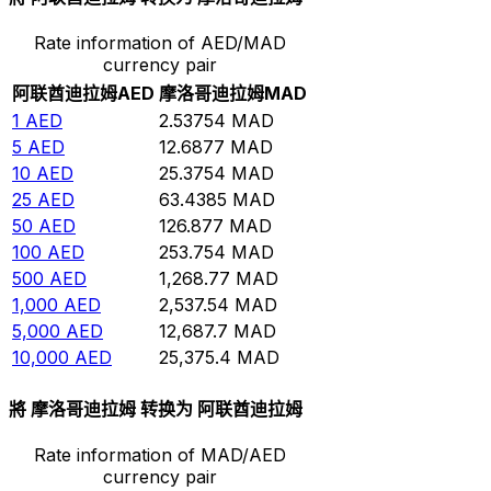
Rate information of AED/MAD
currency pair
阿联酋迪拉姆
AED
摩洛哥迪拉姆
MAD
1
AED
2.53754
MAD
5
AED
12.6877
MAD
10
AED
25.3754
MAD
25
AED
63.4385
MAD
50
AED
126.877
MAD
100
AED
253.754
MAD
500
AED
1,268.77
MAD
1,000
AED
2,537.54
MAD
5,000
AED
12,687.7
MAD
10,000
AED
25,375.4
MAD
將 摩洛哥迪拉姆 转换为 阿联酋迪拉姆
Rate information of MAD/AED
currency pair