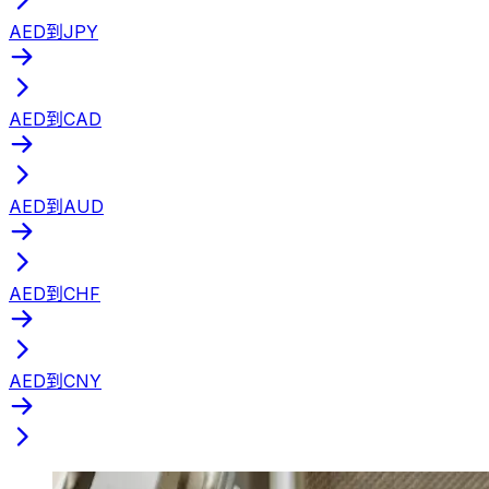
AED到JPY
AED到CAD
AED到AUD
AED到CHF
AED到CNY