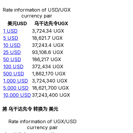
Rate information of USD/UGX
currency pair
美元
USD
乌干达先令
UGX
1
USD
3,724.34
UGX
5
USD
18,621.7
UGX
10
USD
37,243.4
UGX
25
USD
93,108.6
UGX
50
USD
186,217
UGX
100
USD
372,434
UGX
500
USD
1,862,170
UGX
1,000
USD
3,724,340
UGX
5,000
USD
18,621,700
UGX
10,000
USD
37,243,400
UGX
將 乌干达先令 转换为 美元
Rate information of UGX/USD
currency pair