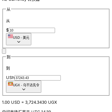
从
从
$
USD
-
美元
到
到
USh
UGX
-
乌干达先令
1.00
USD
=
3,724.34
30
UGX