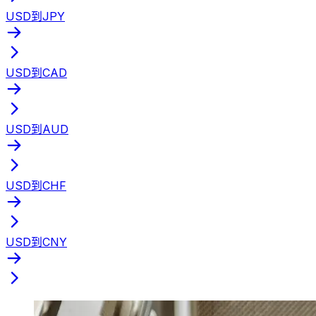
USD到JPY
USD到CAD
USD到AUD
USD到CHF
USD到CNY