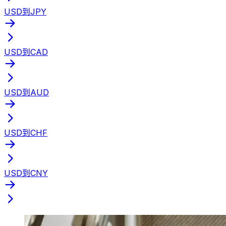
USD到JPY
USD到CAD
USD到AUD
USD到CHF
USD到CNY