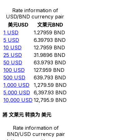
Rate information of
USD/BND currency pair
美元
USD
文莱元
BND
1
USD
1.27959
BND
5
USD
6.39793
BND
10
USD
12.7959
BND
25
USD
31.9896
BND
50
USD
63.9793
BND
100
USD
127.959
BND
500
USD
639.793
BND
1,000
USD
1,279.59
BND
5,000
USD
6,397.93
BND
10,000
USD
12,795.9
BND
將 文莱元 转换为 美元
Rate information of
BND/USD currency pair